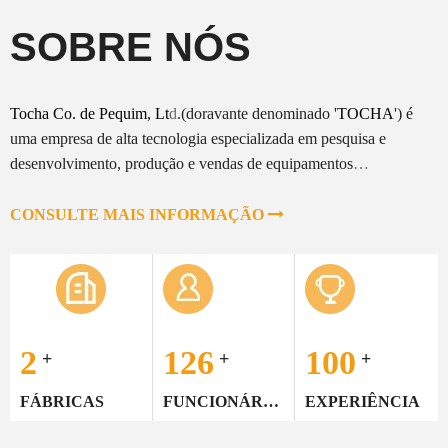
SOBRE NÓS
Tocha Co. de Pequim, Lt
d
.(doravante denominado '
TOCHA
') é
uma empresa de alta tecnologia especializada em pesquisa e
desenvolvimento, produção e vendas de equipamentos
semicondutores. Seus produtos incluem principalmente
equipamentos de sinterização de prata, máquinas SMT eutéticas flip
CONSULTE MAIS INFORMAÇÃO

chip, máquinas SMT submícron, máquinas SMT de alta precisão,
máquinas eutéticas a vácuo fornos, soldagem por refluxo a vácuo,
etc.
Equipe Técnica Profissional
2
126
100
+
+
+
Contamos com uma excelente equipe técnica, que pode ser
projetada de acordo com o atendimento customizado 7*24 Horas
FÁBRICAS
FUNCIONÁRIOS
EXPERIÊNCIA
Contamos com uma excelente equipe técnica, que pode ser