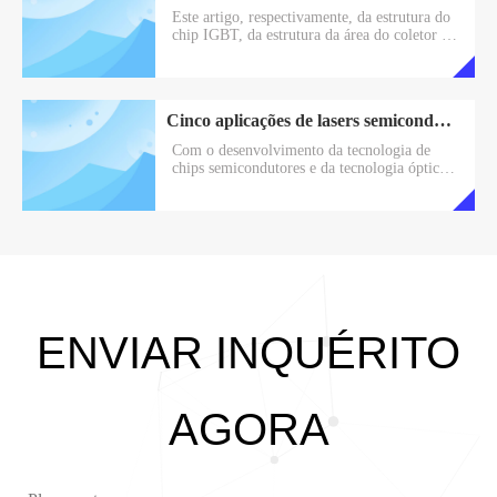
USA um isolante refrigerante dielétrico (em
Este artigo, respectivamente, da estrutura do
vez de o
chip IGBT, da estrutura da área do coletor na
estrutura MOS traseira e frontal, o sistema
analisa a situação atual da tecnologia e as
características do chip IGBT de alta potência,
a partir de dois aspectos da soldagem do chip
Cinco aplicações de lasers semicondutores de alta potência em campos industriais
e da interconexão do eletrodo comp
Com o desenvolvimento da tecnologia de
chips semicondutores e da tecnologia óptica,
a potência de saída dos lasers semicondutores
tem sido continuamente melhorada, a
qualidade do feixe tem sido
significativamente melhorada e mais
aplicações foram obtidas no campo
industrial.
ENVIAR INQUÉRITO
AGORA