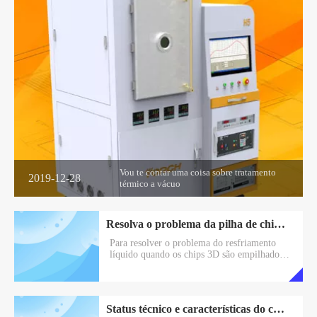
Vou te contar uma coisa sobre tratamento
2019-12-28
térmico a vácuo
Resolva o problema da pilha de chips 3D e quebre o limite da lei de Moore
Para resolver o problema do resfriamento
líquido quando os chips 3D são empilhados,
a agência de projetos de pesquisa avançada de
defesa (DARPA), em colaboração com a
IBM e o instituto de tecnologia da Geórgia,
desenvolveu um programa de resfriamento
Status técnico e características do chip IGBT de alta potência
aprimorado dentro do chip/inter-chip que